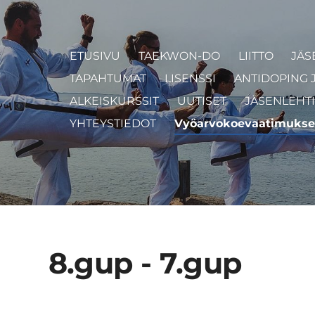
ETUSIVU
TAEKWON-DO
LIITTO
JÄS
TAPAHTUMAT
LISENSSI
ANTIDOPING 
ALKEISKURSSIT
UUTISET
JÄSENLEHTI
YHTEYSTIEDOT
Vyöarvokoevaatimukse
8.gup - 7.gup