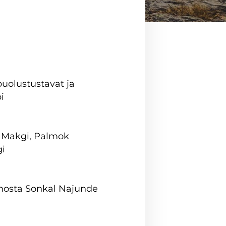
puolustustavat ja
i
 Makgi, Palmok
i
nnosta Sonkal Najunde