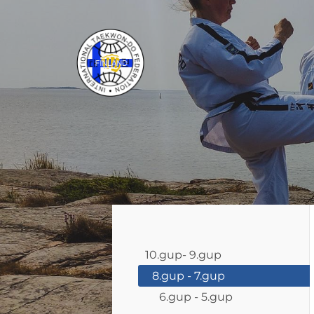
Siirry
sivun
sisältöön
ITF Taekwon-do Liitto ry
10.gup- 9.gup
8.gup - 7.gup
6.gup - 5.gup