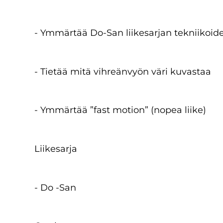
- Ymmärtää Do-San liikesarjan tekniikoid
- Tietää mitä vihreänvyön väri kuvastaa
- Ymmärtää ”fast motion” (nopea liike)
Liikesarja
- Do -San