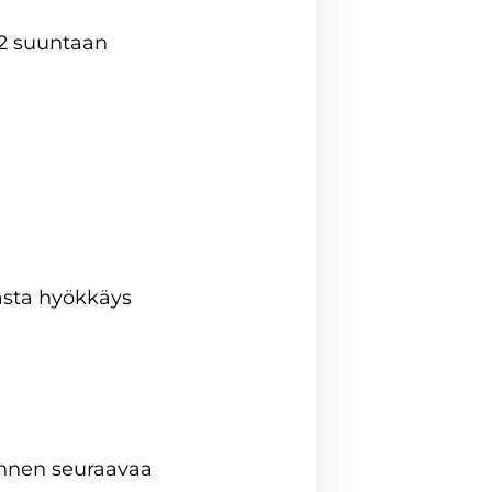
 2 suuntaan
vasta hyökkäys
 ennen seuraavaa