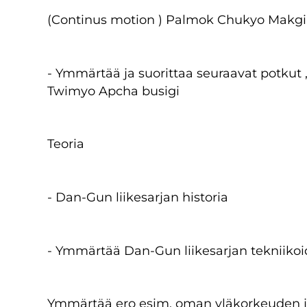
(Continus motion ) Palmok Chukyo Makgi
- Ymmärtää ja suorittaa seuraavat potkut 
Twimyo Apcha busigi
Teoria
- Dan-Gun liikesarjan historia
- Ymmärtää Dan-Gun liikesarjan tekniikoi
Ymmärtää ero esim. oman yläkorkeuden j