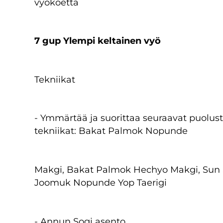
vyökoetta
7 gup Ylempi keltainen vyö
Tekniikat
- Ymmärtää ja suorittaa seuraavat puolus
tekniikat: Bakat Palmok Nopunde
Makgi, Bakat Palmok Hechyo Makgi, Sun 
Joomuk Nopunde Yop Taerigi
- Annun Sogi asento