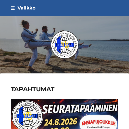
Siirry
Valikko
sivun
sisältöön
ITF Taekwon-do Liitto ry
TAPAHTUMAT