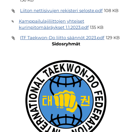
156 KB
Liiton nettisivujen rekisteri seloste.pdf
108 KB
Kamppailulajiliittojen yhteiset
kurinpitomääräykset 1.1.2023.pdf
135 KB
ITF Taekwon-Do liitto säännöt 2023.pdf
129 KB
Sidosryhmät