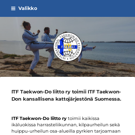
Siirry
Valikko
sivun
sisältöön
ITF Taekwon-do Liitto ry
ITF Taekwon-Do liitto ry toimii ITF Taekwon-
Don kansallisena kattojärjestönä Suomessa.
ITF Taekwon-Do liitto ry
toimii kaikissa
ikäluokissa harrasteliikunnan, kilpaurheilun sekä
huippu-urheilun osa-alueilla pyrkien tarjoamaan