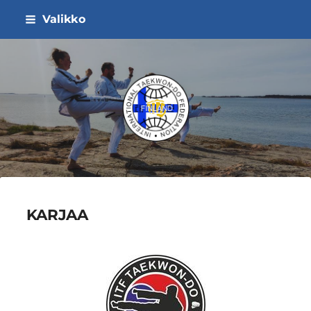
Siirry
Valikko
sivun
sisältöön
ITF Taekwon-do Liitto ry
KARJAA