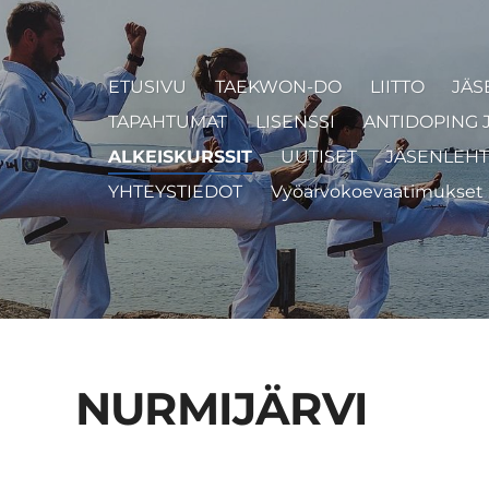
ETUSIVU
TAEKWON-DO
LIITTO
JÄS
TAPAHTUMAT
LISENSSI
ANTIDOPING 
ALKEISKURSSIT
UUTISET
JÄSENLEHT
YHTEYSTIEDOT
Vyöarvokoevaatimukset
NURMIJÄRVI