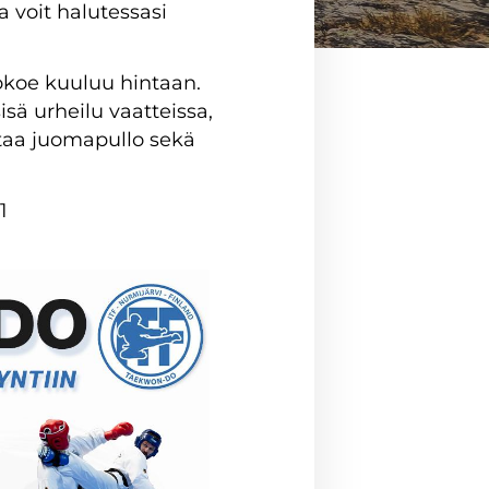
 voit halutessasi
ökoe kuuluu hintaan.
sisä urheilu vaatteissa,
ttaa juomapullo sekä
1