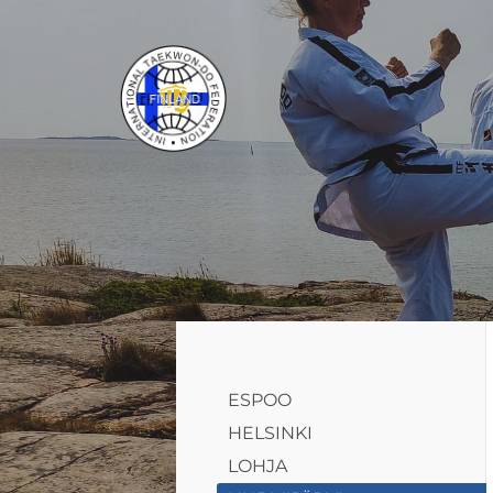
Siirry
sivun
sisältöön
ITF Taekwon-do Liitto ry
ESPOO
HELSINKI
LOHJA