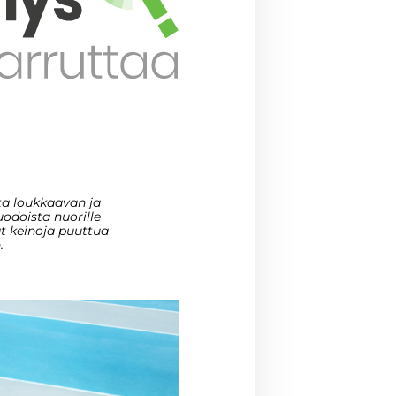
ta loukkaavan ja
odoista nuorille
aat keinoja puuttua
.