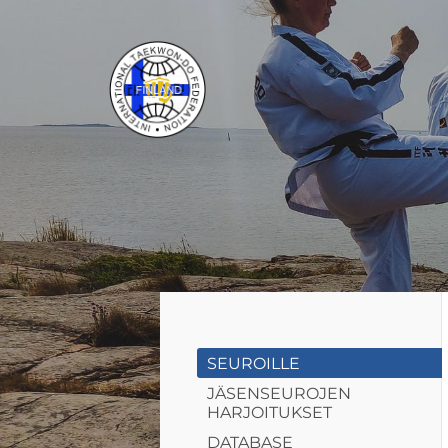
Siirry
sivun
sisältöön
ITF Taekwon-do Liitto ry
SEUROILLE
JÄSENSEUROJEN
HARJOITUKSET
DATABASE