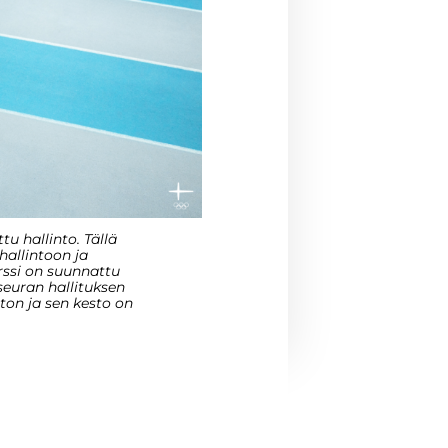
u hallinto. Tällä
hallintoon ja
rssi on suunnattu
 seuran hallituksen
uton ja sen kesto on