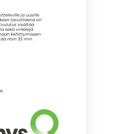
televille ja uusille
uksen tavoitteena on
oulutus sisältää
sta sekä vinkkejä
omaan kehittymiseen
us