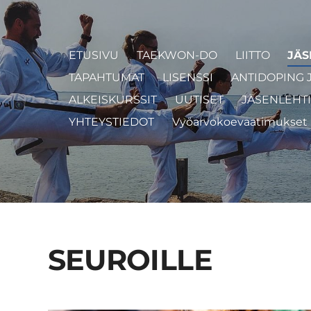
ETUSIVU
TAEKWON-DO
LIITTO
JÄS
TAPAHTUMAT
LISENSSI
ANTIDOPING 
ALKEISKURSSIT
UUTISET
JÄSENLEHTI
YHTEYSTIEDOT
Vyöarvokoevaatimukset
SEUROILLE