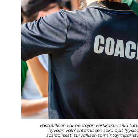
Vastuullisen valmentajan verkkokurssilla tutu
hyvään valmentamiseen sekä opit fyysisest
sosiaalisesti turvallisen toimintaympärist