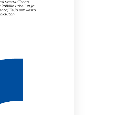
si vastuulliseen
aikille urheilun ja
entajille ja sen kesto
maksuton.