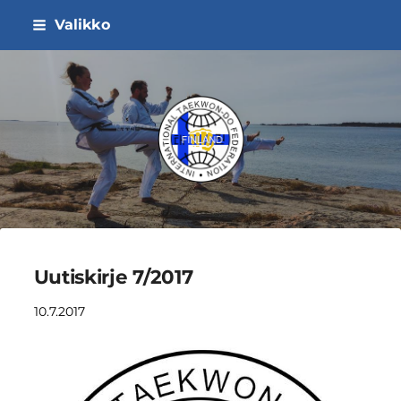
Siirry
Valikko
sivun
sisältöön
ITF Taekwon-do Liitto ry
Uutiskirje 7/2017
10.7.2017