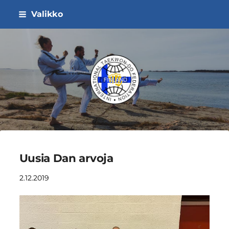
Siirry
Valikko
sivun
sisältöön
ITF Taekwon-do Liitto ry
Uusia Dan arvoja
2.12.2019