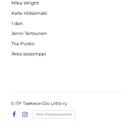
Mika Wright
Kalle Hölsömäki
1 dan
Jenni Tertsunen
Tiia Puisto
Ilkka Isosomppi
©
ITF Taekwon-Do Liitto ry
Tehty Yhdistysavaimella
Facebook
Instagram