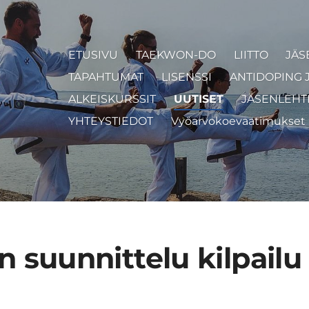
ETUSIVU
TAEKWON-DO
LIITTO
JÄS
TAPAHTUMAT
LISENSSI
ANTIDOPING 
ALKEISKURSSIT
UUTISET
JÄSENLEHT
YHTEYSTIEDOT
Vyöarvokoevaatimukset
n suunnittelu kilpailu