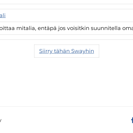
ali
ittaa mitalia, entäpä jos voisitkin suunnitella oma
Siirry tähän Swayhin
y
F