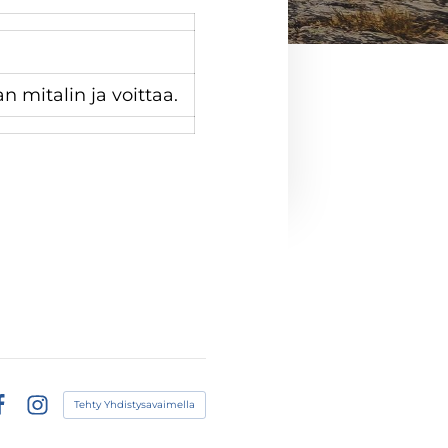
n mitalin ja voittaa.
Tehty Yhdistysavaimella
acebook
Instagram