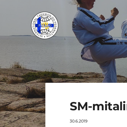
Siirry
sivun
sisältöön
ITF Taekwon-do Liitto ry
SM-mitali
30.6.2019