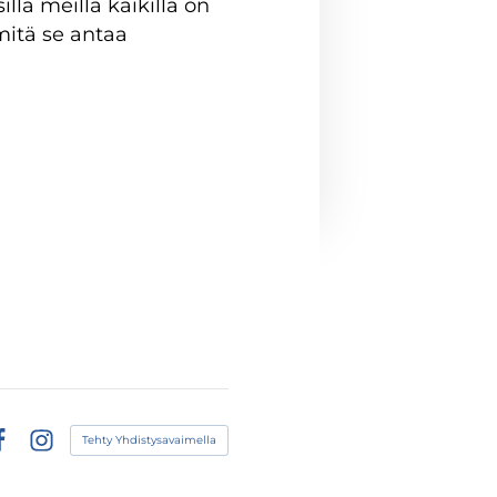
llä meillä kaikilla on
itä se antaa
Tehty Yhdistysavaimella
acebook
Instagram