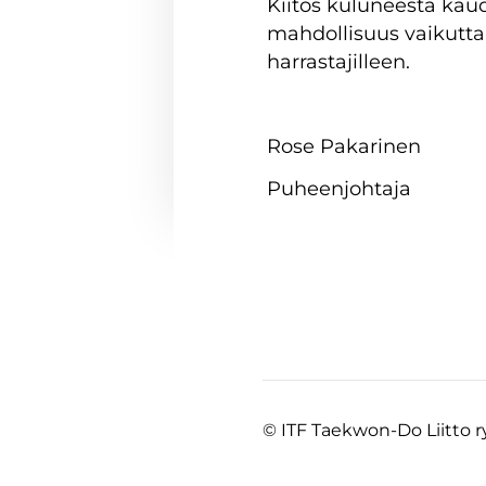
Kiitos kuluneesta kaud
mahdollisuus vaikutt
harrastajilleen.
Rose Pakarinen
Puheenjohtaja
©
ITF Taekwon-Do Liitto r