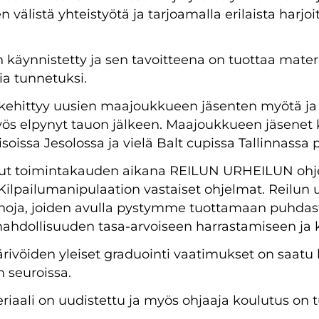
 välistä yhteistyötä ja tarjoamalla erilaista harjoit
käynnistetty ja sen tavoitteena on tuottaa materia
ia tunnetuksi.
kehittyy uusien maajoukkueen jäsenten myötä ja
yös elpynyt tauon jälkeen. Maajoukkueen jäsenet 
oissa Jesolossa ja vielä Balt cupissa Tallinnassa 
llut toimintakauden aikana REILUN URHEILUN ohje
Kilpailumanipulaation vastaiset ohjelmat. Reilun 
inoja, joiden avulla pystymme tuottamaan puhdasta
 mahdollisuuden tasa-arvoiseen harrastamiseen ja 
vöiden yleiset graduointi vaatimukset on saatu k
 seuroissa.
aali on uudistettu ja myös ohjaaja koulutus on tu