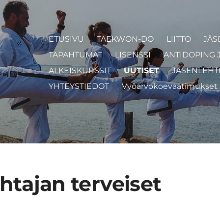
ETUSIVU
TAEKWON-DO
LIITTO
JÄS
TAPAHTUMAT
LISENSSI
ANTIDOPING 
ALKEISKURSSIT
UUTISET
JÄSENLEHT
YHTEYSTIEDOT
Vyöarvokoevaatimukset
tajan terveiset