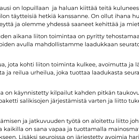
ausi on lopuillaan ja haluan kiittää teitä kulunee
on täytteisiä hetkiä kanssanne. On ollut ihana hu
eyttä ja olemme yhdessä saaneet kehittää ja miet
en aikana liiton toimintaa on pyritty tehostamaan
a, joiden avulla mahdollistamme laadukkaan seura
a, jota kohti liiton toiminta kulkee, avoimutta ja 
a ja reilua urheilua, joka tuottaa laadukasta seura
 on käynnistetty kilpailut kahden pitkän taukov
paketti salikisojen järjestämistä varten ja liitto tu
misen ja jatkuvuuden työtä on aloitettu liitto joh
a kaikilla on sana vapaa ja tuottamalla mainosmat
seen. Lisäksi seuroissa on järjestetty avoimia harj