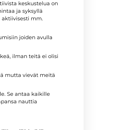
iivista keskustelua on
mintaa ja syksyllä
aktiivisesti mm.
umisiin joiden avulla
eä, ilman teitä ei olisi
iä mutta vievät meitä
e. Se antaa kaikille
tapansa nauttia