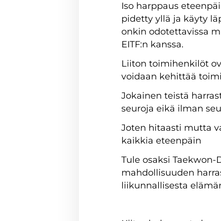
Iso harppaus eteenpäi
pidetty yllä ja käyty lä
onkin odotettavissa m
EITF:n kanssa.
Liiton toimihenkilöt ov
voidaan kehittää toim
Jokainen teistä harrast
seuroja eikä ilman seuro
Joten hitaasti mutta 
kaikkia eteenpäin
Tule osaksi Taekwon-Do
mahdollisuuden harrast
liikunnallisesta elämä