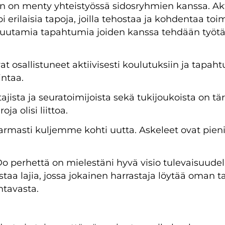
n on menty yhteistyössä sidosryhmien kanssa. Akt
pi erilaisia tapoja, joilla tehostaa ja kohdentaa toi
uutamia tapahtumia joiden kanssa tehdään työtä 
at osallistuneet aktiivisesti koulutuksiin ja tapaht
intaa.
ajista ja seuratoimijoista sekä tukijoukoista on tärk
ja olisi liittoa.
varmasti kuljemme kohti uutta. Askeleet ovat pien
 perhettä on mielestäni hyvä visio tulevaisuudell
aa lajia, jossa jokainen harrastaja löytää oman 
ntavasta.