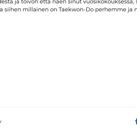
esta ja toivon että näen sinut vuosikokouksessa, si
aa siihen millainen on Taekwon-Do perhemme ja m
y
F