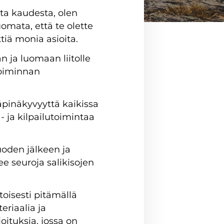
sta kaudesta, olen
omata, että te olette
tiä monia asioita.
 ja luomaan liitolle
toiminnan
läpinäkyvyyttä kaikissa
- ja kilpailutoimintaa
uoden jälkeen ja
kee seuroja salikisojen
toisesti pitämällä
eriaalia ja
oituksia, jossa on