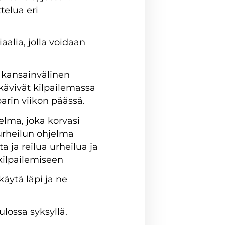
telua eri
alia, jolla voidaan
 kansainvälinen
kävivät kilpailemassa
parin viikon päässä.
lma, joka korvasi
urheilun ohjelma
 ja reilua urheilua ja
kilpailemiseen
äytä läpi ja ne
lossa syksyllä.