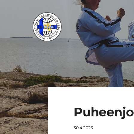
Siirry
sivun
sisältöön
ITF Taekwon-do Liitto ry
Puheenjoh
30.4.2023