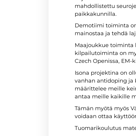
mahdollistettu seurojen
paikkakunnilla.
Demotiimi toiminta on 
mainostaa ja tehdä laj
Maajoukkue toiminta 
kilpailutoiminta on m
Czech Openissa, EM-kis
Isona projektina on o
vanhan antidoping ja 
määrittelee meille ke
antaa meille kaikille
Tämän myötä myös Väri
voidaan ottaa käyttöön
Tuomarikoulutus materi