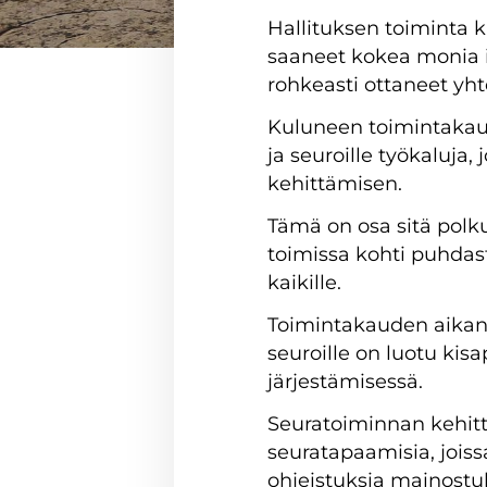
Hallituksen toiminta k
saaneet kokea monia il
rohkeasti ottaneet yht
Kuluneen toimintakaud
ja seuroille työkaluj
kehittämisen.
Tämä on osa sitä polku
toimissa kohti puhdast
kaikille.
Toimintakauden aikana
seuroille on luotu kisa
järjestämisessä.
Seuratoiminnan kehittä
seuratapaamisia, joiss
ohjeistuksia mainostuk