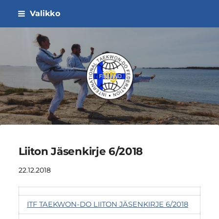
Siirry
Valikko
sivun
sisältöön
ITF Taekwon-do Liitto ry
Liiton Jäsenkirje 6/2018
22.12.2018
ITF TAEKWON-DO LIITON JÄSENKIRJE 6/2018