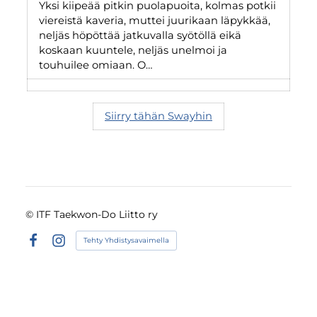
Yksi kiipeää pitkin puolapuoita, kolmas potkii
viereistä kaveria, muttei juurikaan läpykkää,
neljäs höpöttää jatkuvalla syötöllä eikä
koskaan kuuntele, neljäs unelmoi ja
touhuilee omiaan. O…
Siirry tähän Swayhin
©
ITF Taekwon-Do Liitto ry
Tehty Yhdistysavaimella
Facebook
Instagram