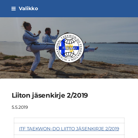
Siirry
Valikko
sivun
sisältöön
ITF Taekwon-do Liitto ry
Liiton jäsenkirje 2/2019
5.5.2019
ITF TAEKWON-DO LIITTO JÄSENKIRJE 2/2019