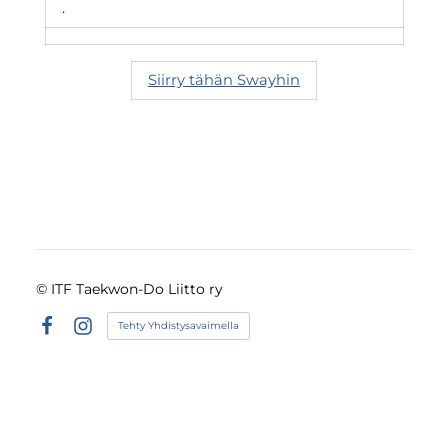
.
Siirry tähän Swayhin
©
ITF Taekwon-Do Liitto ry
Tehty Yhdistysavaimella
Facebook
Instagram