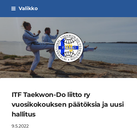
Siirry
Valikko
sivun
sisältöön
ITF Taekwon-do Liitto ry
ITF Taekwon-Do liitto ry
vuosikokouksen päätöksia ja uusi
hallitus
9.5.2022