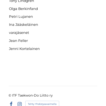
Tony Lindgren
Olga Berkinfand
Petri Lujanen
Ina Jääskeläinen
varajäsenet
Jean Feller
Jenni Kortelainen
©
ITF Taekwon-Do Liitto ry
Tehty Yhdistysavaimella