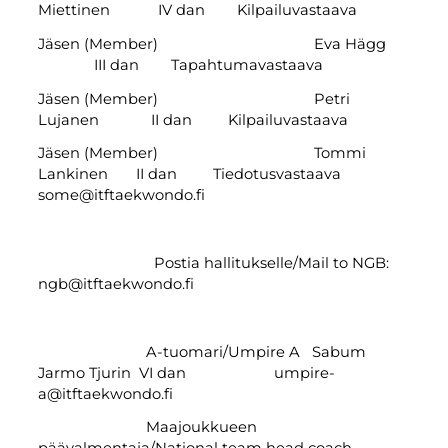
Miettinen IV dan Kilpailuvastaava
Jäsen (Member) Eva Hägg
III dan Tapahtumavastaava
Jäsen (Member) Petri
Lujanen II dan Kilpailuvastaava
Jäsen (Member) Tommi
Lankinen II dan Tiedotusvastaava
some@itftaekwondo.fi
Postia hallitukselle/Mail to NGB:
ngb@itftaekwondo.fi
A-tuomari/Umpire A Sabum
Jarmo Tjurin VI dan umpire-
a@itftaekwondo.fi
Maajoukkueen