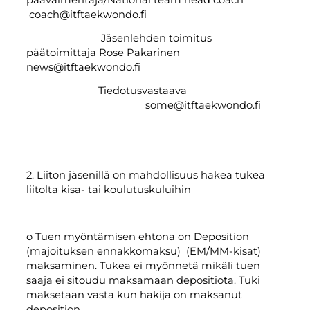
päävalmentaja/National team head coach
coach@itftaekwondo.fi
Jäsenlehden toimitus
päätoimittaja Rose Pakarinen
news@itftaekwondo.fi
Tiedotusvastaava
some@itftaekwondo.fi
2. Liiton jäsenillä on mahdollisuus hakea tukea
liitolta kisa- tai koulutuskuluihin
o Tuen myöntämisen ehtona on Deposition
(majoituksen ennakkomaksu) (EM/MM-kisat)
maksaminen. Tukea ei myönnetä mikäli tuen
saaja ei sitoudu maksamaan depositiota. Tuki
maksetaan vasta kun hakija on maksanut
deposition.