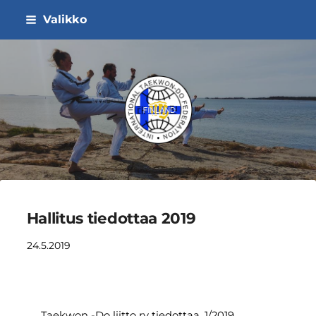
Siirry
Valikko
sivun
sisältöön
ITF Taekwon-do Liitto ry
Hallitus tiedottaa 2019
24.5.2019
Taekwon -Do liitto ry tiedottaa. 1/2019