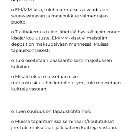
o EM/MM-kisa, tukihakemuksessa vaaditaan
seuravastaavan ja maajoukkue valmentajan
puolto,
o Tukihakemus tulee lähettää hyvissä ajoin ennen
kisoja/ koulutusta, EM/MM-kisat viimeistään
deposition maksupäivään mennessä. Muissa
tapauskohtaisesti
o Tuki osoitetaan pääsääntöisesti majoituksen
kuluihin
o Mikäli tukea maksetaan esim.
matkustuskuluihin lentoliput ym., tuki maksetaan
kuitteja vastaan.
o Tuen suuruus on tapauskohtainen.
o Muissa tapahtumissa seminaarit/koulutukset
jne. tuki maksetaan jälkikäteen kuitteja vastaan.