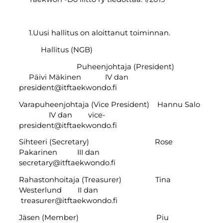
1.Uusi hallitus on aloittanut toiminnan.
Hallitus (NGB)
Puheenjohtaja (President)
Päivi Mäkinen IV dan
president@itftaekwondo.fi
Varapuheenjohtaja (Vice President) Hannu Salo
IV dan vice-
president@itftaekwondo.fi
Sihteeri (Secretary) Rose
Pakarinen III dan
secretary@itftaekwondo.fi
Rahastonhoitaja (Treasurer) Tina
Westerlund II dan
treasurer@itftaekwondo.fi
Jäsen (Member) Piu