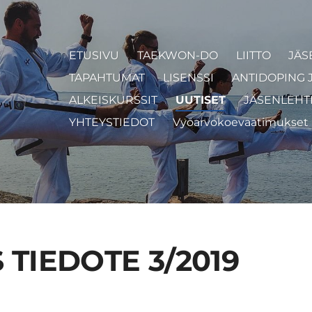
ETUSIVU
TAEKWON-DO
LIITTO
JÄS
TAPAHTUMAT
LISENSSI
ANTIDOPING 
ALKEISKURSSIT
UUTISET
JÄSENLEHT
YHTEYSTIEDOT
Vyöarvokoevaatimukset
 TIEDOTE 3/2019