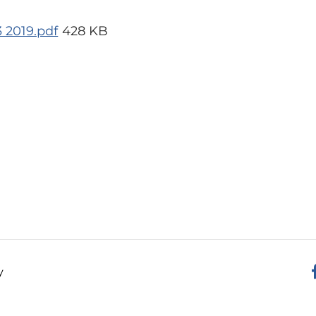
3 2019.pdf
428 KB
y
F