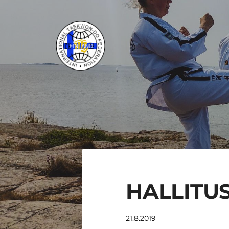
Siirry
sivun
sisältöön
ITF Taekwon-do Liitto ry
HALLITUS
21.8.2019