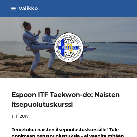
Siirry
Valikko
sivun
sisältöön
ITF Taekwon-do Liitto ry
Espoon ITF Taekwon-do: Naisten
itsepuolutuskurssi
11.11.2017
Tervetuloa naisten itsepuolustuskurssille! Tule
oppimaan peruspuolustuksia - ei vaadita mitään