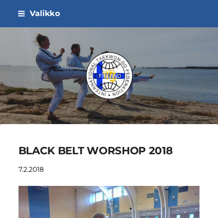
Siirry
Valikko
sivun
sisältöön
ITF Taekwon-do Liitto ry
BLACK BELT WORSHOP 2018
7.2.2018