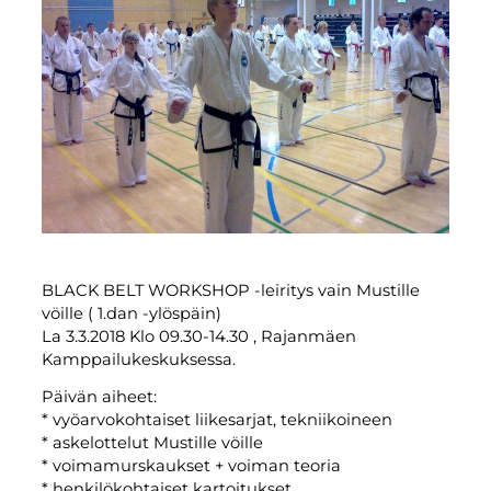
BLACK BELT WORKSHOP -leiritys vain Mustille
vöille ( 1.dan -ylöspäin)
La 3.3.2018 Klo 09.30-14.30 , Rajanmäen
Kamppailukeskuksessa.
Päivän aiheet:
* vyöarvokohtaiset liikesarjat, tekniikoineen
* askelottelut Mustille vöille
* voimamurskaukset + voiman teoria
* henkilökohtaiset kartoitukset