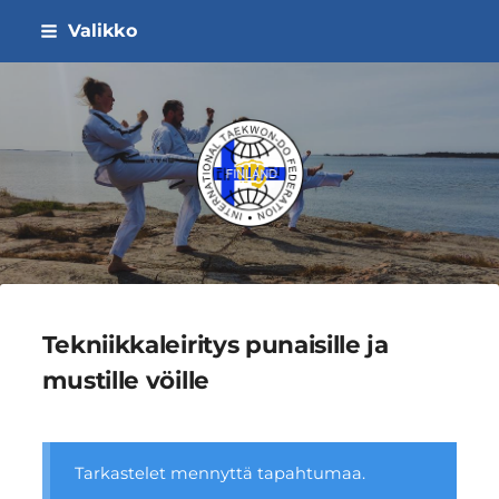
Siirry
Valikko
sivun
sisältöön
ITF Taekwon-do Liitto ry
Tekniikkaleiritys punaisille ja
mustille vöille
Tarkastelet mennyttä tapahtumaa.