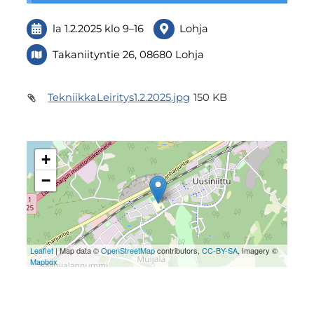
la 1.2.2025
klo 9
–
16
Lohja
Takaniityntie 26, 08680 Lohja
TekniikkaLeiritys1.2.2025.jpg
150 KB
+
−
Leaflet
| Map data ©
OpenStreetMap
contributors,
CC-BY-SA
, Imagery ©
Mapbox