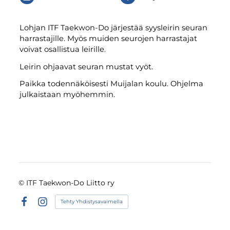
Lohjan ITF Taekwon-Do järjestää syysleirin seuran
harrastajille. Myös muiden seurojen harrastajat
voivat osallistua leirille.
Leirin ohjaavat seuran mustat vyöt.
Paikka todennäköisesti Muijalan koulu. Ohjelma
julkaistaan myöhemmin.
©
ITF Taekwon-Do Liitto ry
Tehty Yhdistysavaimella
Facebook
Instagram