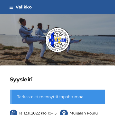
Siirry
Valikko
sivun
sisältöön
ITF Taekwon-do Liitto ry
Syysleiri
Tarkastelet mennyttä tapahtumaa.
la 12.11.2022
klo 10
–
15
Muijalan koulu