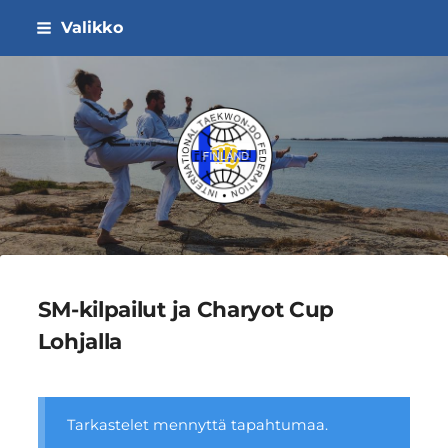
Siirry
Valikko
sivun
sisältöön
ITF Taekwon-do Liitto ry
SM-kilpailut ja Charyot Cup
Lohjalla
Tarkastelet mennyttä tapahtumaa.