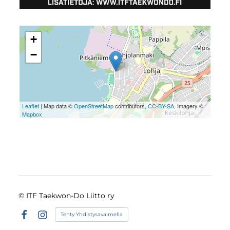
+
−
Leaflet
| Map data ©
OpenStreetMap
contributors,
CC-BY-SA
, Imagery ©
Mapbox
©
ITF Taekwon-Do Liitto ry
Tehty Yhdistysavaimella
Facebook
Instagram