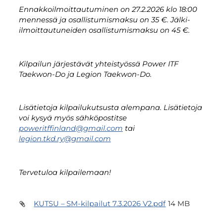
Ennakkoilmoittautuminen on 27.2.2026 klo 18:00
mennessä ja osallistumismaksu on 35 €. Jälki-
ilmoittautuneiden osallistumismaksu on 45 €.
Kilpailun järjestävät yhteistyössä Power ITF
Taekwon-Do ja Legion Taekwon-Do.
Lisätietoja kilpailukutsusta alempana. Lisätietoja
voi kysyä myös sähköpostitse
poweritffinland@gmail.com
tai
legion.tkd.ry@gmail.com
Tervetuloa kilpailemaan!
KUTSU – SM-kilpailut 7.3.2026 V2.pdf
14 MB