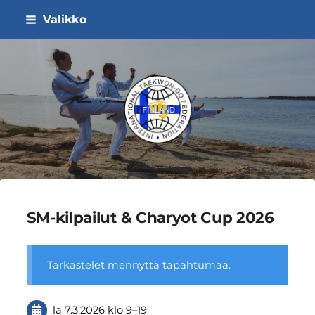
Siirry
Valikko
sivun
sisältöön
ITF Taekwon-do Liitto ry
SM-kilpailut & Charyot Cup 2026
Tarkastelet mennyttä tapahtumaa.
la 7.3.2026
klo 9
–
19