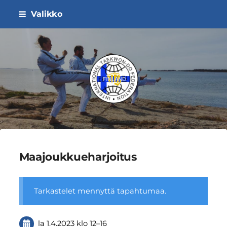
Siirry
Valikko
sivun
sisältöön
ITF Taekwon-do Liitto ry
Maajoukkueharjoitus
Tarkastelet mennyttä tapahtumaa.
la 1.4.2023
klo 12
–
16