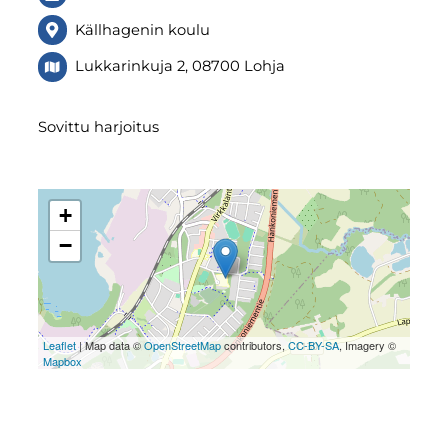
Källhagenin koulu
Lukkarinkuja 2, 08700 Lohja
Sovittu harjoitus
+
−
Leaflet
| Map data ©
OpenStreetMap
contributors,
CC-BY-SA
, Imagery ©
Mapbox