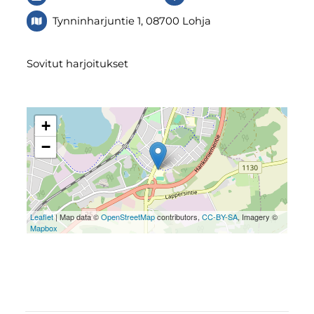
Tynninharjuntie 1, 08700 Lohja
Sovitut harjoitukset
+
−
Leaflet
| Map data ©
OpenStreetMap
contributors,
CC-BY-SA
, Imagery ©
Mapbox