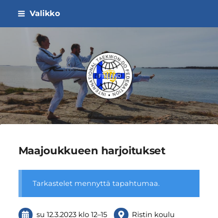
Siirry
Valikko
sivun
sisältöön
ITF Taekwon-do Liitto ry
Maajoukkueen harjoitukset
Tarkastelet mennyttä tapahtumaa.
su 12.3.2023
klo 12
–
15
Ristin koulu