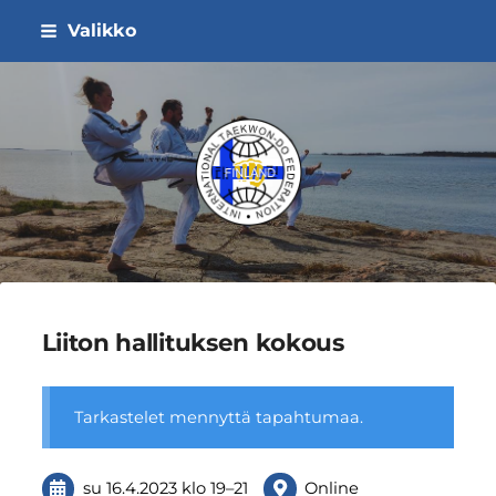
Siirry
Valikko
sivun
sisältöön
ITF Taekwon-do Liitto ry
Liiton hallituksen kokous
Tarkastelet mennyttä tapahtumaa.
su 16.4.2023
klo 19
–
21
Online