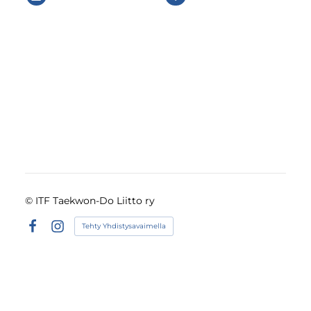
©
ITF Taekwon-Do Liitto ry
Tehty Yhdistysavaimella
Facebook
Instagram