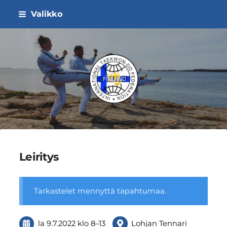
Siirry
Valikko
sivun
sisältöön
ITF Taekwon-do Liitto ry
Leiritys
Tarkastelet mennyttä tapahtumaa.
la 9.7.2022
klo 8
–
13
Lohjan Tennari