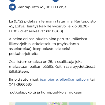
Rantapuisto 45, 08100 Lohja
La 9.7.22 pidetään Tennarin tatamilla, Rantapuisto
45, Lohja, leiritys kaikille vyöarvoille klo 08.00-
13.00 ( ovet aukeavat klo 08.00)
Aiheina eri osa-alueita aina perustekniikoista
liikesarjoihin, askelotteluita (myös danto-
askelottelua), itsepuolustuksia sekä
potkuharjoitteita.
Osallistumismaksu on 25,- / osallistuja joka
maksetaan paikan päällä. Kuitin saa pyydettäessä
jälkikäteen.
Ilmoittautumiset:
jeanpierre.feller@gmail.com
tai
041 -3660685
potkuläpyköitä ja kumipuukkoja mukaan