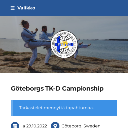
Siirry
Valikko
sivun
sisältöön
ITF Taekwon-do Liitto ry
Göteborgs TK-D Campionship
Tarkastelet mennyttä tapahtumaa.
la 29.10.2022
Göteborg, Sweden