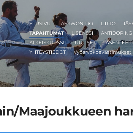
ETUSIVU
TAEKWON-DO
LIITTO
JÄS
TAPAHTUMAT
LISENSSI
ANTIDOPING 
ALKEISKURSSIT
UUTISET
JÄSENLEHTI
YHTEYSTIEDOT
Vyöarvokoevaatimukset
in/Maajoukkueen har