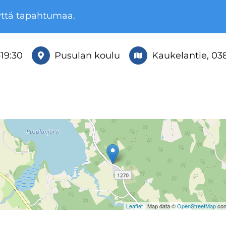
yttä tapahtumaa.
–
19:30
Pusulan koulu
Kaukelantie, 03
Leaflet
| Map data ©
OpenStreetMap
con