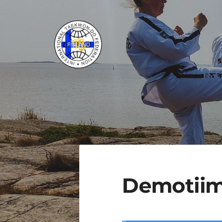
Siirry
sivun
sisältöön
ITF Taekwon-do Liitto ry
Demotiim