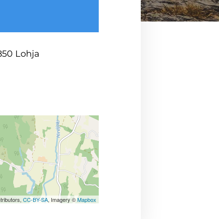
850 Lohja
tributors,
CC-BY-SA
, Imagery ©
Mapbox