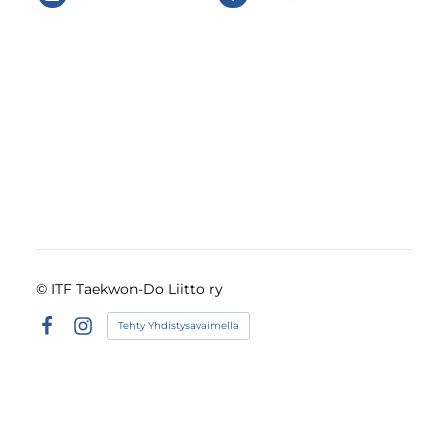
©
ITF Taekwon-Do Liitto ry
Tehty Yhdistysavaimella
Facebook
Instagram