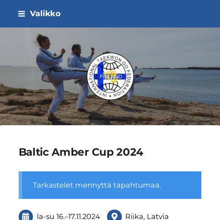
Siirry
Valikko
sivun
sisältöön
ITF Taekwon-do Liitto ry
Baltic Amber Cup 2024
Tarkastelet mennyttä tapahtumaa.
la-su
16.
–
17.11.2024
Riika, Latvia