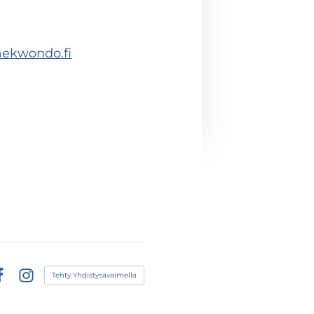
aekwondo.fi
Tehty Yhdistysavaimella
acebook
Instagram