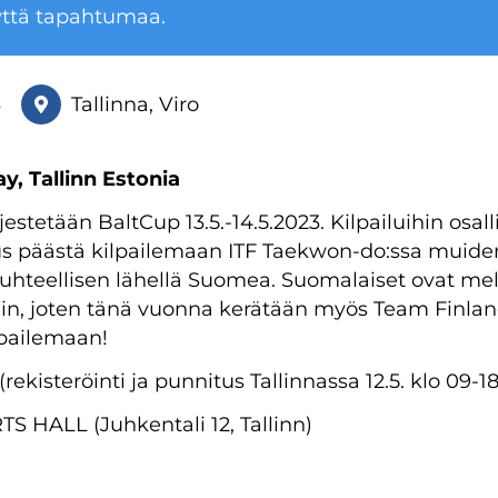
yttä tapahtumaa.
3
Tallinna, Viro
y, Tallinn Estonia
rjestetään BaltCup 13.5.-14.5.2023. Kilpailuihin osa
uus päästä kilpailemaan ITF Taekwon-do:ssa muide
 suhteellisen lähellä Suomea. Suomalaiset ovat mel
:iin, joten tänä vuonna kerätään myös Team Finlan
lpailemaan!
(rekisteröinti ja punnitus Tallinnassa 12.5. klo 09-18
TS HALL (Juhkentali 12, Tallinn)