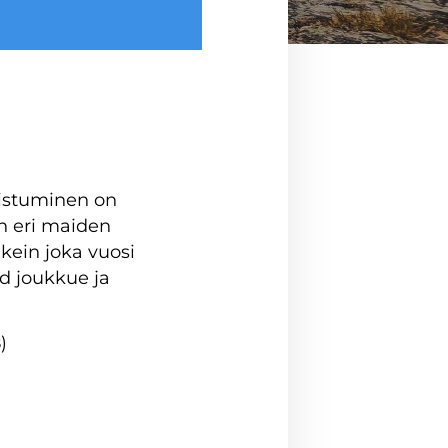
llistuminen on
n eri maiden
kein joka vuosi
d joukkue ja
)