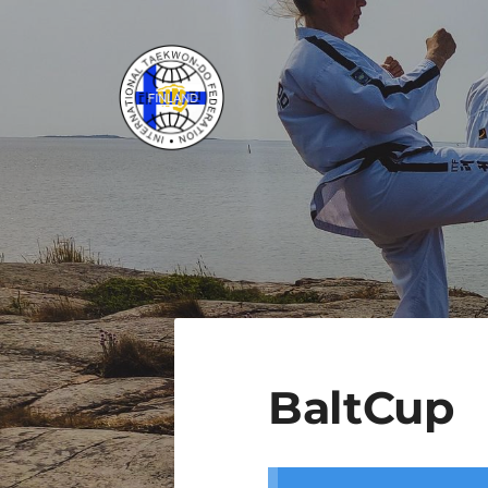
Siirry
sivun
sisältöön
ITF Taekwon-do Liitto ry
BaltCup