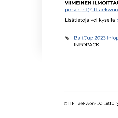
VIIMEINEN ILMOITTA
president@itftaekwond
Lisätietoja voi kysellä
BaltCup 2023 Info
INFOPACK
©
ITF Taekwon-Do Liitto r