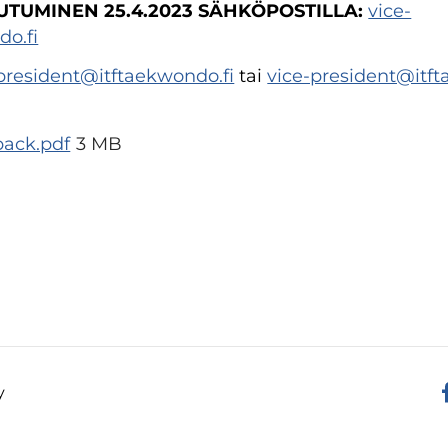
UTUMINEN 25.4.2023 SÄHKÖPOSTILLA:
vice-
o.fi
president@itftaekwondo.fi
tai
vice-president@itft
pack.pdf
3 MB
y
F