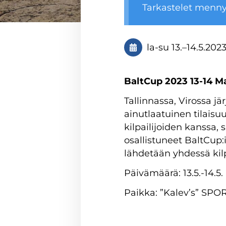
Tarkastelet menn
la-su
13.
–
14.5.202
BaltCup 2023 13-14 Ma
Tallinnassa, Virossa jä
ainutlaatuinen tilais
kilpailijoiden kanssa,
osallistuneet BaltCup
lähdetään yhdessä ki
Päivämäärä: 13.5.-14.5. 
Paikka: ”Kalev’s” SPOR