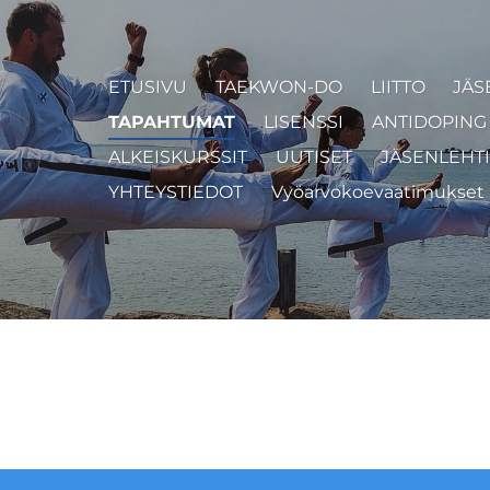
ETUSIVU
TAEKWON-DO
LIITTO
JÄS
TAPAHTUMAT
LISENSSI
ANTIDOPING 
ALKEISKURSSIT
UUTISET
JÄSENLEHTI
YHTEYSTIEDOT
Vyöarvokoevaatimukset