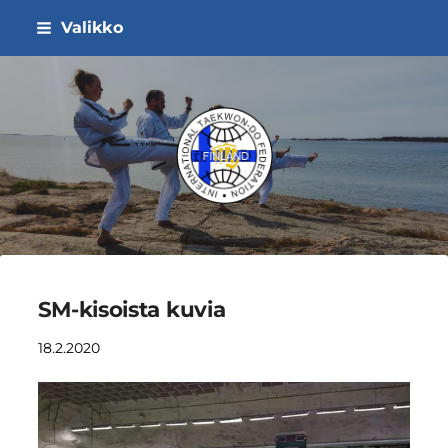
Siirry
Valikko
sivun
sisältöön
ITF Taekwon-do Liitto ry
SM-kisoista kuvia
18.2.2020