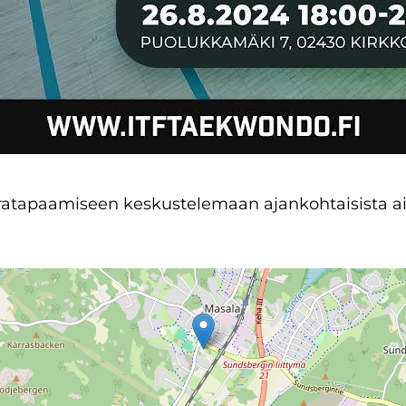
ratapaamiseen keskustelemaan ajankohtaisista ai