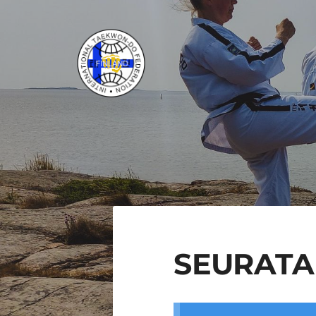
Siirry
sivun
sisältöön
ITF Taekwon-do Liitto ry
SEURAT