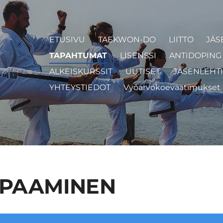
ETUSIVU
TAEKWON-DO
LIITTO
JÄS
TAPAHTUMAT
LISENSSI
ANTIDOPING 
ALKEISKURSSIT
UUTISET
JÄSENLEHTI
YHTEYSTIEDOT
Vyöarvokoevaatimukset
APAAMINEN