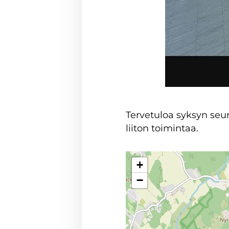
Tervetuloa syksyn seu
liiton toimintaa.
+
−