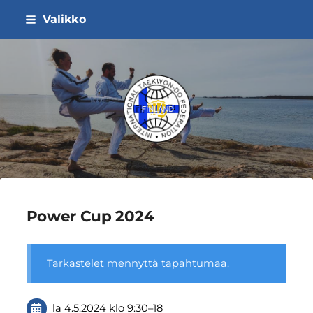
Siirry
Valikko
sivun
sisältöön
ITF Taekwon-do Liitto ry
Power Cup 2024
Tarkastelet mennyttä tapahtumaa.
la 4.5.2024
klo 9:30
–
18