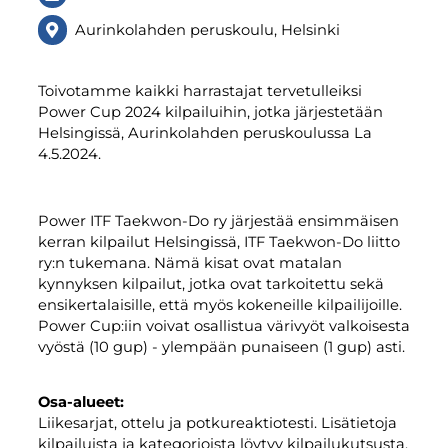
Aurinkolahden peruskoulu, Helsinki
Toivotamme kaikki harrastajat tervetulleiksi
Power Cup 2024 kilpailuihin, jotka järjestetään
Helsingissä, Aurinkolahden peruskoulussa La
4.5.2024.
Power ITF Taekwon-Do ry järjestää ensimmäisen
kerran kilpailut Helsingissä, ITF Taekwon-Do liitto
ry:n tukemana. Nämä kisat ovat matalan
kynnyksen kilpailut, jotka ovat tarkoitettu sekä
ensikertalaisille, että myös kokeneille kilpailijoille.
Power Cup:iin voivat osallistua värivyöt valkoisesta
vyöstä (10 gup) - ylempään punaiseen (1 gup) asti.
Osa-alueet:
Liikesarjat, ottelu ja potkureaktiotesti. Lisätietoja
kilpailuista ja kategorioista löytyy kilpailukutsusta.